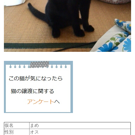
仮名
まめ
性別
オス