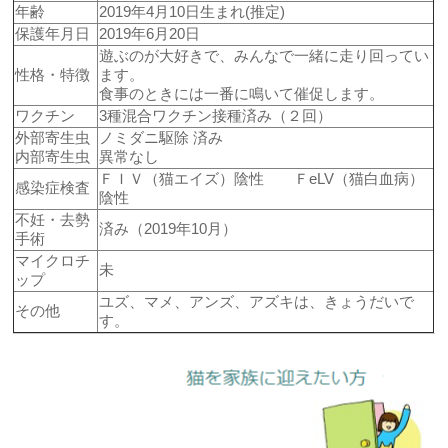
年齢
2019年4月10日生まれ(推定)
保護年月日
2019年6月20日
遊ぶのが大好きで、みんなで一緒に走り回ってい
性格・特徴
ます。
食事のときには一番に鳴いて催促します。
ワクチン
3種混合ワクチン接種済み（２回）
外部寄生虫
ノミダニ駆除 済み
内部寄生虫
異常なし
ＦＩＶ（猫エイズ）陰性 ＦeLV（猫白血病）
感染症検査
陰性
不妊・去勢
済み（2019年10月）
手術
マイクロチ
未
ップ
ユズ、マメ、アンズ、アズキは、きょうだいで
その他
す。