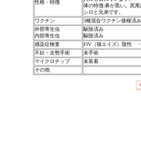
性格・特徴
体の特徴:鼻が黒い。尻
シロと兄弟です。
ワクチン
3種混合ワクチン接種済み
外部寄生虫
駆除済み
内部寄生虫
駆除済み
感染症検査
FIV（猫エイズ）陰性 ・ 
不妊・去勢手術
未手術
マイクロチップ
未装着
その他